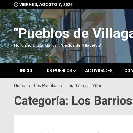
Skip
VIERNES, AGOSTO 7, 2026
to
content
"Pueblos de Villag
Noticiario Digital de los "Pueblos de Villagatón"
INICIO
LOS PUEBLOS
ACTIVIDADES
COM
Home
Los Pueblos
Los Barrios – Villar
Categoría: Los Barrios 